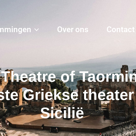
mmingen
Over ons
Contact
Theatre of Taormin
te Griekse theater
Sicilië