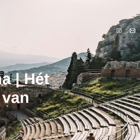
a | Hét
 van